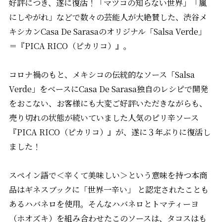
好評につき、遂に復活！「マツコの知らない世界」「嵐
にしやがれ」などで数々の芸能人が大絶賛した、渋谷メ
キシカンCasa De Sarasaのオリジナル「Salsa Verde」
＝『PICA RICO（ピカリコ）』。
コロナ禍のもと、メキシコの伝統的なソース「Salsa
Verde」をベースにCasa De Sarasa独自のレシピで開発
をおこない、お客様にも大変ご好評いただきながらも、
売り切れの状態が続いていました人気のピリ辛ソース
『PICA RICO（ピカリコ）』が、遂に３年ぶりに復活し
ました！
スペイン語で＜辛くて美味しい＞という意味を持つ本商
品はギネスブックに「世界一辛い」 と認定されたことも
あるハバネロを使用。そんなハバネロとトマティーヨ
（ホオズキ）を組み合わせたこのソースは、タコスはも