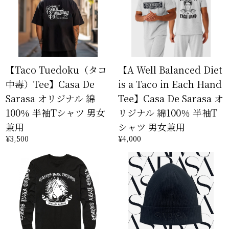
【Taco Tuedoku（タコ
【A Well Balanced Diet
中毒）Tee】Casa De
is a Taco in Each Hand
Sarasa オリジナル 綿
Tee】Casa De Sarasa オ
100％ 半袖Tシャツ 男女
リジナル 綿100％ 半袖T
兼用
シャツ 男女兼用
¥3,500
¥4,000