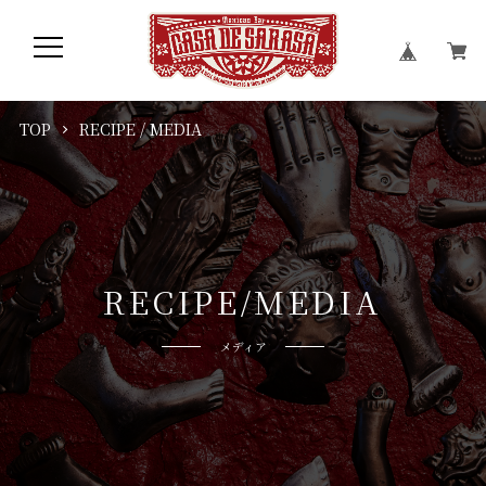
TOP
RECIPE / MEDIA
R
E
C
I
P
E
/
M
E
D
I
A
メディア